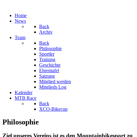
Home
News
Back
Archiv
Team
Back
Philosophie
Sportler
Training
Geschichte
Ehrentafel
Satzung
Mitglied werden
Mitglieds Log
Kalender
MTB Race
Back
XCO-Bikecup
Philosophie
Ziel unseres Vereins ist es den Mountainbikesport zu