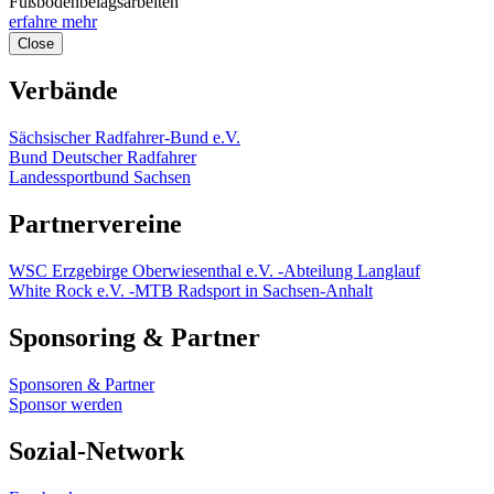
Fußbodenbelagsarbeiten
erfahre mehr
Close
Verbände
Sächsischer Radfahrer-Bund e.V.
Bund Deutscher Radfahrer
Landessportbund Sachsen
Partnervereine
WSC Erzgebirge Oberwiesenthal e.V. -Abteilung Langlauf
White Rock e.V. -MTB Radsport in Sachsen-Anhalt
Sponsoring & Partner
Sponsoren & Partner
Sponsor werden
Sozial-Network